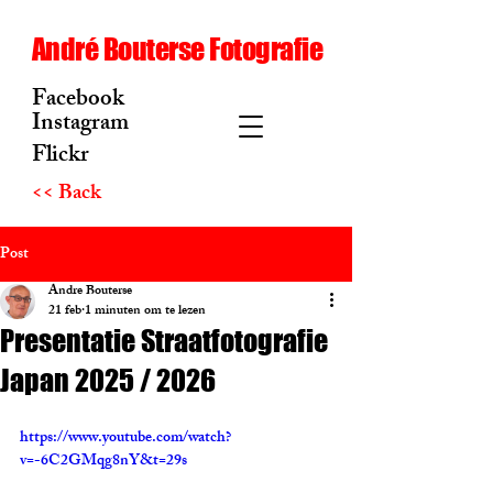
André Bouterse Fotografie
Facebook
Instagram
Flickr
<< Back
Post
Andre Bouterse
21 feb
1 minuten om te lezen
Presentatie Straatfotografie
Japan 2025 / 2026
https://www.youtube.com/watch?
v=-6C2GMqg8nY&t=29s